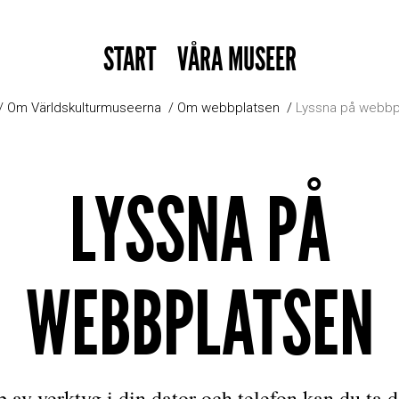
START
VÅRA MUSEER
Om Världskulturmuseerna
Om webbplatsen
Lyssna på webbp
LYSSNA PÅ
WEBBPLATSEN
 av verktyg i din dator och telefon kan du ta d