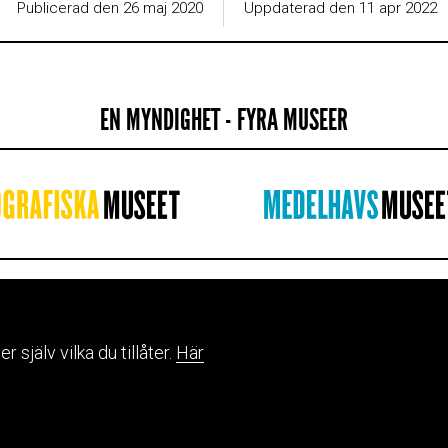
Publicerad den 26 maj 2020
Uppdaterad den 11 apr 2022
EN MYNDIGHET - FYRA MUSEER
IGHETEN
WEBBPLATSINFORMAT
Om webbplatsen
själv vilka du tillåter.
Här
ta oss
Hantering av personuppgift
hos oss