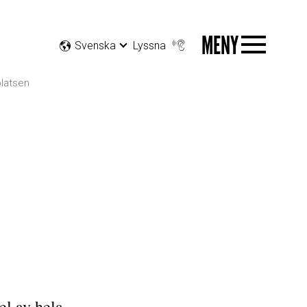
MENY
Svenska
Lyssna
latsen
el av hela