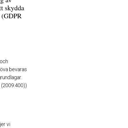
tt skydda
en (GDPR
 och
ehöva bevaras
rundlagar.
n (2009:400))
er vi