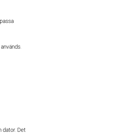
npassa
 används.
n dator. Det