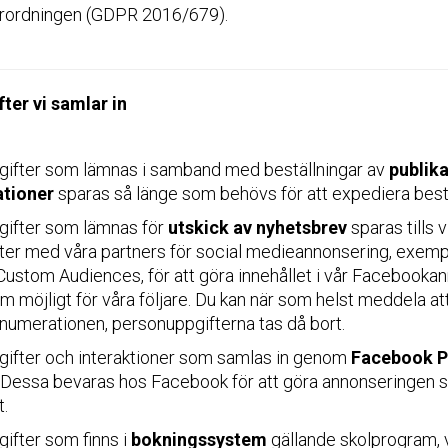
rordningen (GDPR 2016/679).
ter vi samlar in
ifter som lämnas i samband med beställningar av
publik
tioner
sparas så länge som behövs för att expediera best
ifter som lämnas för
utskick av nyhetsbrev
sparas tills v
fter med våra partners för social medieannonsering, exempe
ustom Audiences, för att göra innehållet i vår Facebooka
m möjligt för våra följare. Du kan när som helst meddela att 
enumerationen, personuppgifterna tas då bort.
ifter och interaktioner som samlas in genom
Facebook P
e. Dessa bevaras hos Facebook för att göra annonseringen s
t.
ifter som finns i
bokningssystem
gällande skolprogram, v