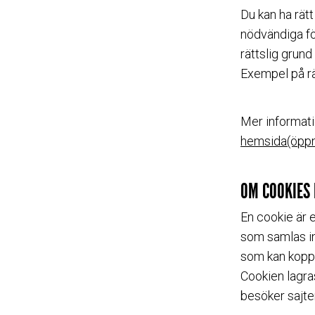
Du kan ha rätt
nödvändiga fö
rättslig grun
Exempel på rä
Mer informati
hemsida(öppna
OM COOKIES
En cookie är e
som samlas in
som kan koppla
Cookien lagra
besöker sajte