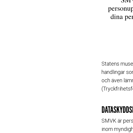
personup
dina pe
Statens muse
handlingar so
och även lämn
(Tryckfrihets
DATASKYDDS
SMVK är perso
inom myndighe