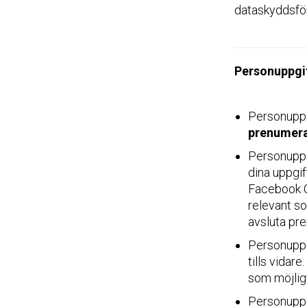
dataskyddsfö
Personuppgif
Personuppg
prenumera
Personuppg
dina uppgi
Facebook C
relevant so
avsluta pr
Personuppg
tills vidar
som möjlig
Personuppg