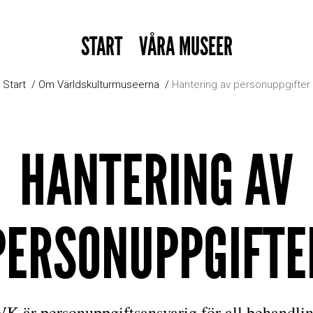
START
VÅRA MUSEER
Start
Om Världskulturmuseerna
Hantering av personuppgifter
HANTERING AV
PERSONUPPGIFTE
 är personuppgiftsansvarig för all behandli