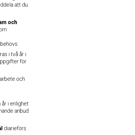
eddela att du
ram och
tom
 behövs.
ras i två år i
ppgifter för
l arbete och
 år i enlighet
nnande anbud
ål
diarieförs