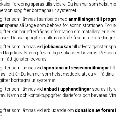
kaler, föredrag sparas tills vidare. Du kan när som helst m
a personuppgifter borttagna ur systemet.
gifter som lämnas i samband med
anmälningar till prog
er
sparas så länge som behövs för administrationen. Föru
ifter kan här efterfrågas information om matallergier eller
ser. Dessa uppgifter gallras också så snart de inte längre
ifter som lämnas vid
jobbansökan
till utlysta tjänster spa
ed laga krav. Namn på samtliga sökanden bevaras. Personu
m fått tjänsten bevaras.
ifter som lämnas vid
spontana intresseanmälningar
til
ras i ett år. Du kan när som helst meddela att du vill få dina
ifter borttagna ur systemet.
ifter som lämnas vid
anbud i upphandlingar
sparas i fyra
rav. Namn och kontaktuppgifter diarieförs och bevaras. Vi
ifter som lämnas vid erbjudande om
donation av förem