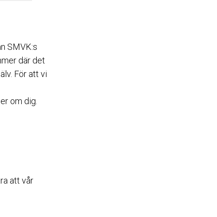
från SMVK:s
mmer där det
lv. För att vi
ter om dig.
ra att vår