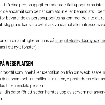
 att få dina personuppgifter raderade ifall uppgifterna inte 
r de ändamål som de har samlats in eller behandlats. I de 
d för bevarande av personuppgifterna kommer de inte att ra
ttslig grund kan vara avtal, arkivändamål eller intresseavvä
on om dina rättigheter finns på
Integritetsskyddsmyndigh
s i ett nytt fönster)
.
 PÅ WEBBPLATSEN
n textfil som innehåller identifikation från din webbläsare.
 är anonym och innehåller inte namn, e-postadress eller an
s till en enskild person.
s i din dator för att sedan hämtas upp av servern när använ
n.