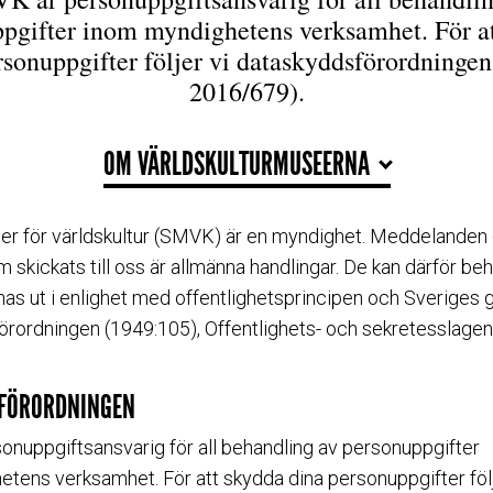
pgifter inom myndighetens verksamhet. För a
rsonuppgifter följer vi dataskyddsförordning
2016/679).
OM VÄRLDSKULTURMUSEERNA
er för världskultur (SMVK) är en myndighet. Meddelanden
m skickats till oss är allmänna handlingar. De kan därför b
as ut i enlighet med offentlighetsprincipen och Sveriges g
förordningen (1949:105), Offentlighets- och sekretesslage
FÖRORDNINGEN
nuppgiftsansvarig för all behandling av personuppgifter
tens verksamhet. För att skydda dina personuppgifter följ