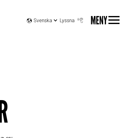
MENY
Svenska
Lyssna
R
ng av