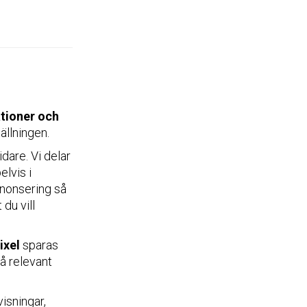
ationer och
ällningen.
idare. Vi delar
lvis i
nnonsering så
du vill
ixel
sparas
å relevant
isningar,