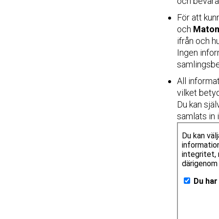
och bevara
För att ku
och
Mato
ifrån och 
Ingen infor
samlingsbe
All informa
vilket bet
Du kan själ
samlats in