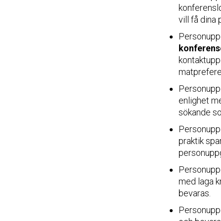
konferenslo
vill få din
Personupp
konferens
kontaktuppg
matpreferen
Personuppg
enlighet m
sökande so
Personuppg
praktik spa
personuppg
Personuppg
med laga k
bevaras.
Personuppg