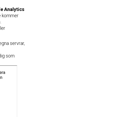
e Analytics
de kommer
.
ler
gna servrar,
 dig som