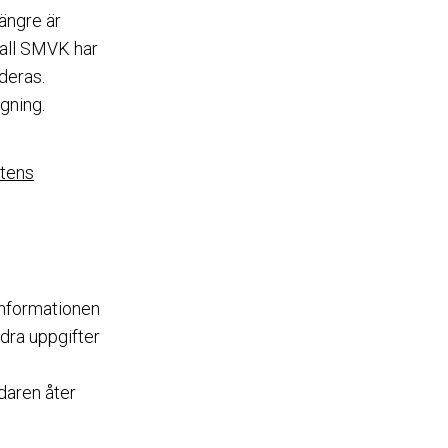
längre är
fall SMVK har
deras.
gning.
etens
 Informationen
dra uppgifter
daren åter