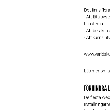
Det finns fle
- Att låta sy
tjänsterna.
- Att beräkna 
- Att kunna u
www.varldsku
Läs mer om al
FÖRHINDRA L
De flesta web
inställningarn