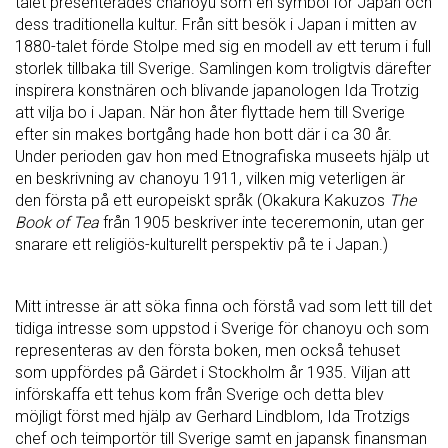
talet presenterades chanoyu som en symbol för Japan och
dess traditionella kultur. Från sitt besök i Japan i mitten av
1880-talet förde Stolpe med sig en modell av ett terum i full
storlek tillbaka till Sverige. Samlingen kom troligtvis därefter
inspirera konstnären och blivande japanologen Ida Trotzig
att vilja bo i Japan. När hon åter flyttade hem till Sverige
efter sin makes bortgång hade hon bott där i ca 30 år.
Under perioden gav hon med Etnografiska museets hjälp ut
en beskrivning av chanoyu 1911, vilken mig veterligen är
den första på ett europeiskt språk (Okakura Kakuzos
The
Book of Tea
från 1905 beskriver inte teceremonin, utan ger
snarare ett religiös-kulturellt perspektiv på te i Japan.)
Mitt intresse är att söka finna och förstå vad som lett till det
tidiga intresse som uppstod i Sverige för chanoyu och som
representeras av den första boken, men också tehuset
som uppfördes på Gärdet i Stockholm år 1935. Viljan att
införskaffa ett tehus kom från Sverige och detta blev
möjligt först med hjälp av Gerhard Lindblom, Ida Trotzigs
chef och teimportör till Sverige samt en japansk finansman