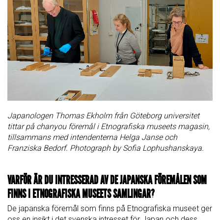
Japanologen Thomas Ekholm från Göteborg universitet
tittar på chanyou föremål i Etnografiska museets magasin,
tillsammans med intendenterna Helga Janse och
Franziska Bedorf. Photograph by Sofia Lophushanskaya.
VARFÖR ÄR DU INTRESSERAD AV DE JAPANSKA FÖREMÅLEN SOM
FINNS I ETNOGRAFISKA MUSEETS SAMLINGAR?
De japanska föremål som finns på Etnografiska museet ger
oss en insikt i det svenska intresset för Japan och dess