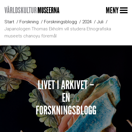
MENY
Start
Forskning
Forskningsblogg
2024
Juli
Japanologen Thomas Ekholm vill studera Etnografiska
museets chanoyu föremål
LIVET I ARKIVET –
EN
FORSKNINGSBLOGG