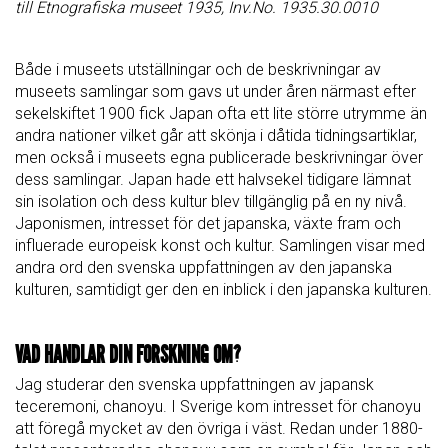
till Etnografiska museet 1935, Inv.No. 1935.30.0010
Både i museets utställningar och de beskrivningar av
museets samlingar som gavs ut under åren närmast efter
sekelskiftet 1900 fick Japan ofta ett lite större utrymme än
andra nationer vilket går att skönja i dåtida tidningsartiklar,
men också i museets egna publicerade beskrivningar över
dess samlingar. Japan hade ett halvsekel tidigare lämnat
sin isolation och dess kultur blev tillgänglig på en ny nivå.
Japonismen, intresset för det japanska, växte fram och
influerade europeisk konst och kultur. Samlingen visar med
andra ord den svenska uppfattningen av den japanska
kulturen, samtidigt ger den en inblick i den japanska kulturen.
VAD HANDLAR DIN FORSKNING OM?
Jag studerar den svenska uppfattningen av japansk
teceremoni, chanoyu. I Sverige kom intresset för chanoyu
att föregå mycket av den övriga i väst. Redan under 1880-