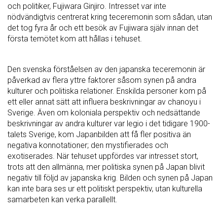
och politiker, Fujiwara Ginjiro. Intresset var inte
nödvändigtvis centrerat kring teceremonin som sådan, utan
det tog fyra år och ett besök av Fujiwara själv innan det
första temötet kom att hållas i tehuset.
Den svenska förståelsen av den japanska teceremonin är
påverkad av flera yttre faktorer såsom synen på andra
kulturer och politiska relationer. Enskilda personer kom på
ett eller annat sätt att influera beskrivningar av chanoyu i
Sverige. Även om koloniala perspektiv och nedsättande
beskrivningar av andra kulturer var legio i det tidigare 1900-
talets Sverige, kom Japanbilden att få fler positiva än
negativa konnotationer; den mystifierades och
exotiserades. När tehuset uppfördes var intresset stort,
trots att den allmänna, mer politiska synen på Japan blivit
negativ till följd av japanska krig. Bilden och synen på Japan
kan inte bara ses ur ett politiskt perspektiv, utan kulturella
samarbeten kan verka parallellt.