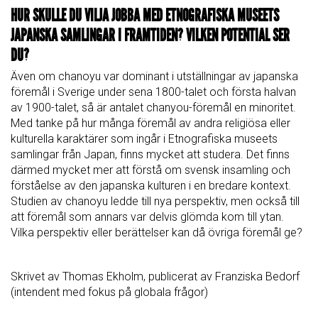
HUR SKULLE DU VILJA JOBBA MED ETNOGRAFISKA MUSEETS
JAPANSKA SAMLINGAR I FRAMTIDEN? VILKEN POTENTIAL SER
DU?
Även om chanoyu var dominant i utställningar av japanska
föremål i Sverige under sena 1800-talet och första halvan
av 1900-talet, så är antalet chanyou-föremål en minoritet.
Med tanke på hur många föremål av andra religiösa eller
kulturella karaktärer som ingår i Etnografiska museets
samlingar från Japan, finns mycket att studera. Det finns
därmed mycket mer att förstå om svensk insamling och
förståelse av den japanska kulturen i en bredare kontext.
Studien av chanoyu ledde till nya perspektiv, men också till
att föremål som annars var delvis glömda kom till ytan.
Vilka perspektiv eller berättelser kan då övriga föremål ge?
Skrivet av Thomas Ekholm, publicerat av Franziska Bedorf
(intendent med fokus på globala frågor)