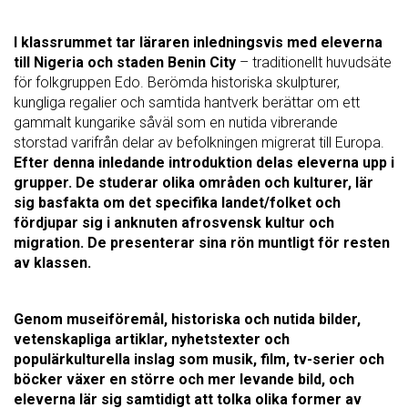
I klassrummet tar läraren inledningsvis
med eleverna
till Nigeria och staden Benin City
– traditionellt huvudsäte
för folkgruppen Edo. Berömda historiska skulpturer,
kungliga regalier och samtida hantverk berättar om ett
gammalt kungarike såväl som en nutida vibrerande
storstad varifrån delar av befolkningen migrerat till Europa.
Efter denna inledande introduktion delas eleverna upp i
grupper.
De studerar olika områden och kulturer, lär
sig basfakta om det specifika landet/folket och
fördjupar sig i anknuten afrosvensk kultur och
migration. De presenterar sina rön muntligt för resten
av klassen.
Genom museiföremål, historiska och nutida bilder,
vetenskapliga artiklar, nyhetstexter och
populärkulturella inslag som musik, film, tv-serier och
böcker växer en större och mer levande bild, och
eleverna lär sig samtidigt att tolka olika former av