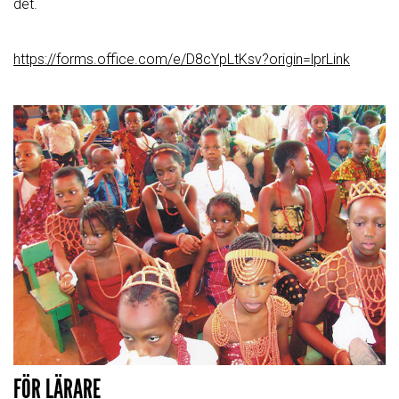
det.
https://forms.office.com/e/D8cYpLtKsv?origin=lprLink
FÖR LÄRARE