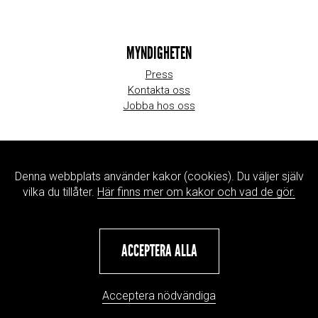
MYNDIGHETEN
Press
Kontakta oss
Jobba hos oss
WEBBPLATSINFORMATION
Denna webbplats använder kakor (cookies). Du väljer själv
Om webbplatsen
vilka du tillåter.
Här finns mer om kakor och vad de gör.
Hantering av personuppgifter
ACCEPTERA ALLA
Acceptera nödvändiga