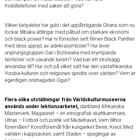
mobiltelefoner med saken att göra?
Vilken betydelse har guld i det uppåtstigande Ghana som nu
lockar tillbaka ättlingar med påbud om starkare ekonomi
och black power? Har ni förresten sett filmen Black Panther
med dess uppsjö av adinkrasymboler? Hur lever
ursprungsgruppen San i Botswana med krympande
territorier och växande turism? Vad kan ett strutsägg
användas till? Hur och på vilket sätt har den västafrikanska
Yoruba-kulturen och religionen spridits över världen? Vem är
egentligen orishaguden Ogun?
Flera olika utställningar från Världskulturmuseerna
används under lektionsarbetet,
däribland Afrikanska
Mästerverk, Magasinet – en etnografisk skattkammare,
Ultras – Fotboll och politik vid Medelhavet, Vem tillhör
föremålen? Konstföremål från kungariket Benin, Kreol, Med
världen i kappsäcken, samt Staden – speglingar av