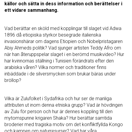
källor och sätta in dess information och berättelser i
ett vidare sammanhang.
Vad berättar en sköld med kopplingar till slaget vid Adwa
1896 då etiopiska styrkor besegrade italienska
invasionshärar om dagens Etiopien och Nobelpristagaren
Abiy Ahmeds politik? Vad sjunger artisten Teddy Afro om
när han återuppspelar slaget i en berömd musikvideo? Hur
har kvinnornas ställning i Tunisien förändrats efter den
arabiska våren? Vilka normer och traditioner finns
inbäddade i de silversmycken som brukar bäras under
bröllop?
Vilka är Zulufolket i Sydafrika och hur ser de manliga
attributen ut inom denna etniska grupp? Vad är hövdingen
av Zulu för person och hur är dennes koppling till den
mytomspunne krigaren Shaka? Hur berättar samtida
broderier med tragiska motiv om det konfliktfyllda Kongo
och kampen om naturresurser? Vad har våra