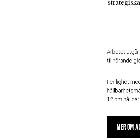
strategisk
Arbetet utgår
tillhörande gl
I enlighet med
hållbarhetsmå
12 om hållba
MER OM A