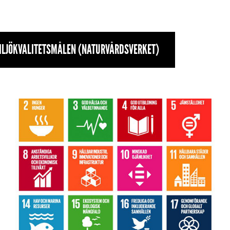
ILJÖKVALITETSMÅLEN (NATURVÅRDSVERKET)