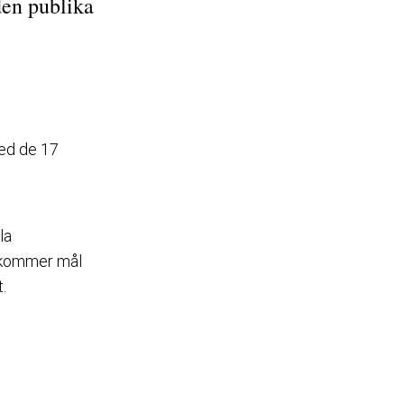
den publika
med de 17
la
5 kommer mål
t.