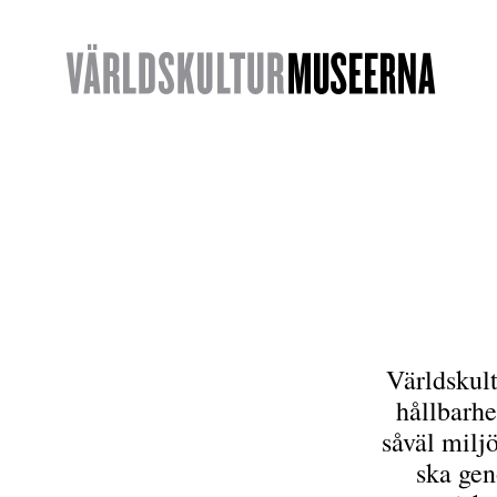
Världskult
hållbarhe
såväl milj
ska ge