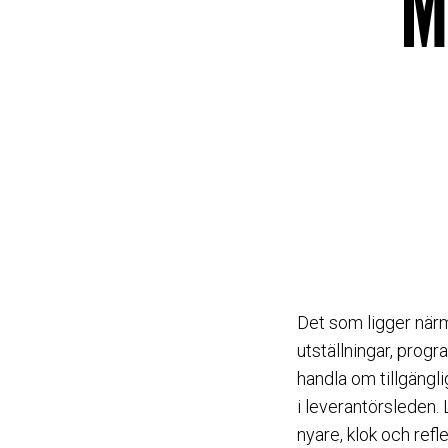
M
Det som ligger närma
utställningar, prog
handla om tillgängl
i leverantörsleden. L
nyare, klok och ref