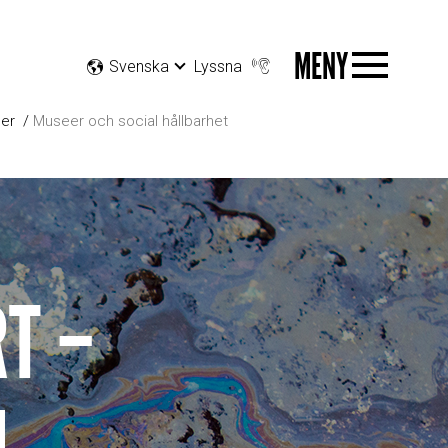
MENY
Svenska
Lyssna
er
Museer och social hållbarhet
T –