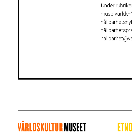
Under rubriken
museivärlden”
hållbarhetsny
hållbarhetspra
hallbarhet@va