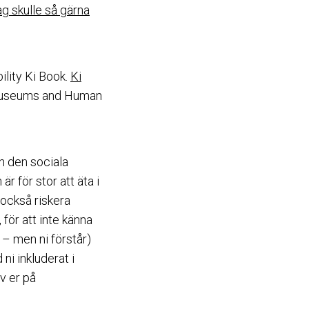
g skulle så gärna
ility Ki Book.
Ki
t Museums and Human
an den sociala
 för stor att äta i
 också riskera
 för att inte känna
n – men ni förstår)
ni inkluderat i
v er på