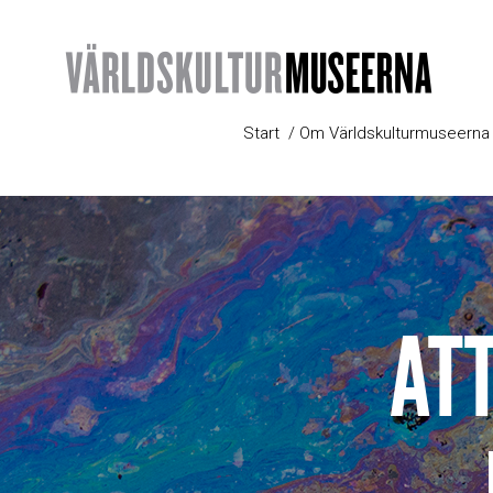
Start
Om Världskulturmuseerna
AT