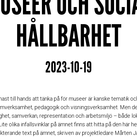
USEER OCH SOCI
HÅLLBARHET
2023-10-19
st till hands att tänka på för museer är kanske tematik och
ramverksamhet, pedagogik och visningsverksamhet. Men det
ighet, samverkan, representation och arbetsmiljö – både lok
ite olika infallsvinklar på ämnet finns att hitta på den här h
lekterande text på ämnet, skriven av projektledare Mårten 