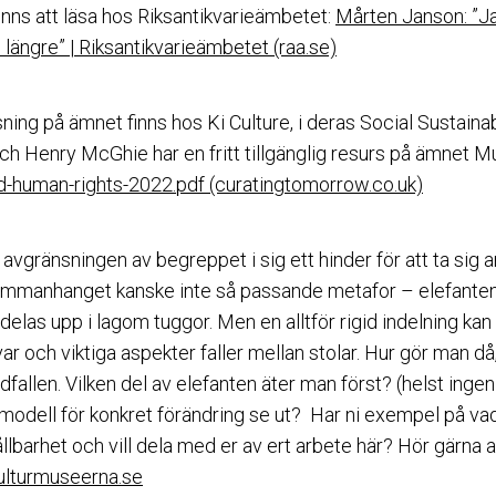
finns att läsa hos Riksantikvarieämbetet:
Mårten Janson: ”Ja
te längre” | Riksantikvarieämbetet (raa.se)
ning på ämnet finns hos Ki Culture, i deras Social Sustainab
ch Henry McGhie har en fritt tillgänglig resurs på ämne
human-rights-2022.pdf (curatingtomorrow.co.uk)
avgränsningen av begreppet i sig ett hinder för att ta sig 
sammanhanget kanske inte så passande metafor – elefanten är
delas upp i lagom tuggor. Men en alltför rigid indelning kan
ar och viktiga aspekter faller mellan stolar. Hur gör man då,
ndfallen. Vilken del av elefanten äter man först? (helst inge
modell för konkret förändring se ut? Har ni exempel på vad 
llbarhet och vill dela med er av ert arbete här? Hör gärna a
ulturmuseerna.se