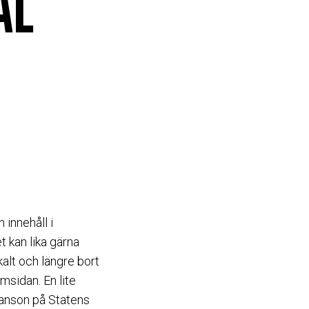
AL
 innehåll i
 kan lika gärna
alt och längre bort
emsidan. En lite
Janson på Statens