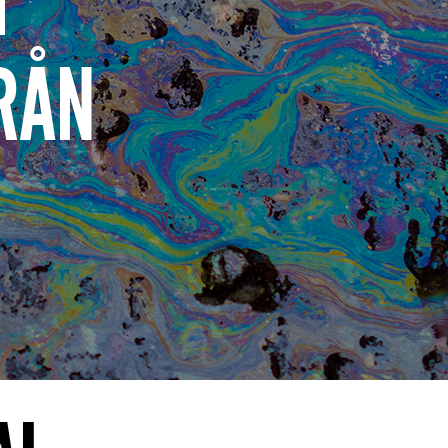
H
RÅN