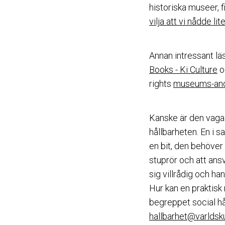
historiska museer, 
vilja att vi nådde li
Annan intressant läs
Books - Ki Culture
o
rights
museums-and-
Kanske är den vaga 
hållbarheten. En i 
en bit, den behöver 
stuprör och att ansv
sig villrådig och ha
Hur kan en praktisk 
begreppet social hå
hallbarhet@varldsk