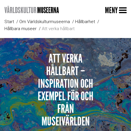
MENY
Start
Om Världskulturmuseerna
Hållbarhet
Hållbara museer
Att verka hållbart
ATT VERKA
HÅLLBART –
INSPIRATION OCH
EXEMPEL FÖR OCH
FRÅN
MUSEIVÄRLDEN