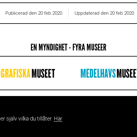
Publicerad den 20 feb 2020
Uppdaterad den 20 feb 2020
EN MYNDIGHET - FYRA MUSEER
IGHETEN
WEBBPLATSINFORMAT
Om webbplatsen
själv vilka du tillåter.
Här
ta oss
Hantering av personuppgift
hos oss