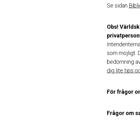
Se sidan
Bibl
Obs! Världsk
privatperson
Intendenterna
som möjligt. D
bedömning av p
dig lite tips o
För frågor 
Frågor om s