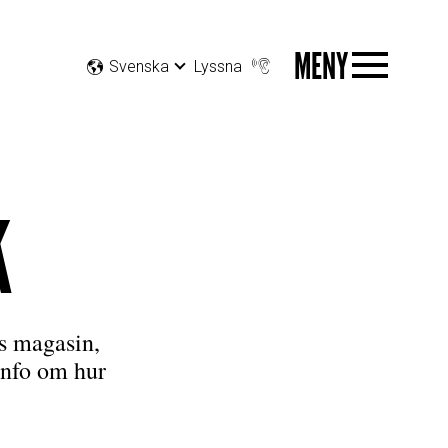
MENY
Svenska
Lyssna
K
as magasin,
info om hur