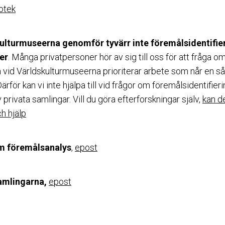
iotek
ulturmuseerna genomför tyvärr inte föremålsidentifier
er
. Många privatpersoner hör av sig till oss för att fråga o
 vid Världskulturmuseerna prioriterar arbete som når en så 
ärför kan vi inte hjälpa till vid frågor om föremålsidentifier
rivata samlingar. Vill du göra efterforskningar själv,
kan d
ch hjälp
om föremålsanalys
,
epost
amlingarna,
epost