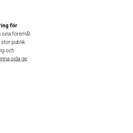
ing för
m sina föremål.
stor publik
ing och
enna sida ge