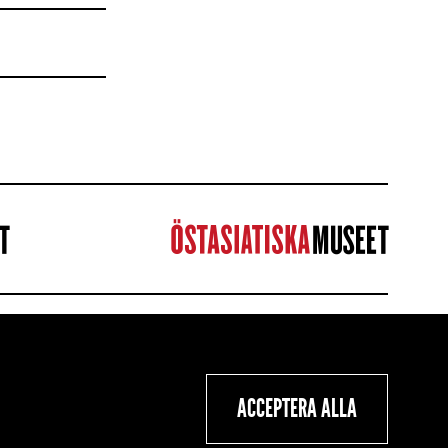
ION
ACCEPTERA ALLA
er