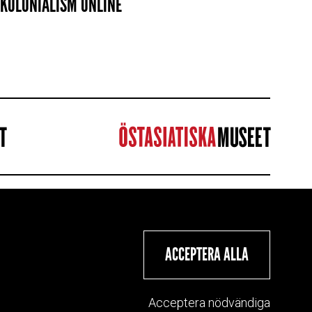
KOLONIALISM ONLINE
ION
ACCEPTERA ALLA
er
Acceptera nödvändiga