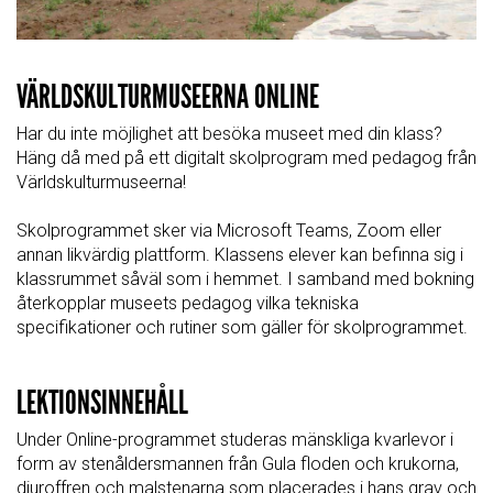
VÄRLDSKULTURMUSEERNA ONLINE
Har du inte möjlighet att besöka museet med din klass?
Häng då med på ett digitalt skolprogram med pedagog från
Världskulturmuseerna!
Skolprogrammet sker via Microsoft Teams, Zoom eller
annan likvärdig plattform. Klassens elever kan befinna sig i
klassrummet såväl som i hemmet. I samband med bokning
återkopplar museets pedagog vilka tekniska
specifikationer och rutiner som gäller för skolprogrammet.
LEKTIONSINNEHÅLL
Under Online-programmet studeras mänskliga kvarlevor i
form av stenåldersmannen från Gula floden och krukorna,
djuroffren och malstenarna som placerades i hans grav och