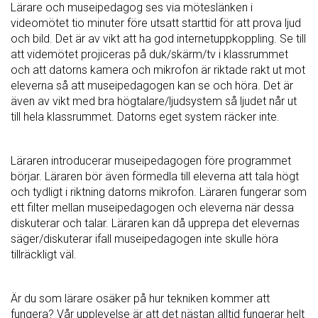
Lärare och museipedagog ses via möteslänken i
videomötet tio minuter före utsatt starttid för att prova ljud
och bild. Det är av vikt att ha god internetuppkoppling. Se till
att videmötet projiceras på duk/skärm/tv i klassrummet
och att datorns kamera och mikrofon är riktade rakt ut mot
eleverna så att museipedagogen kan se och höra. Det är
även av vikt med bra högtalare/ljudsystem så ljudet når ut
till hela klassrummet. Datorns eget system räcker inte.
Läraren introducerar museipedagogen före programmet
börjar. Läraren bör även förmedla till eleverna att tala högt
och tydligt i riktning datorns mikrofon. Läraren fungerar som
ett filter mellan museipedagogen och eleverna när dessa
diskuterar och talar. Läraren kan då upprepa det elevernas
säger/diskuterar ifall museipedagogen inte skulle höra
tillräckligt väl.
Är du som lärare osäker på hur tekniken kommer att
fungera? Vår upplevelse är att det nästan alltid fungerar helt