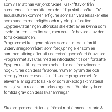
som visar att han var jordbrukare. Kilskrifttavlor från
sumerernas rike berättar om det tidiga skriftspråket. Från
Induskulturen kommer lerfigurer som kan vara leksaker eller
som hade en mer religiös och mytologisk funktion. I
Egypten-utställningen utforskas skelettet av en kvinna som
levde för femtusen års sen, men vars hår bevarats av den
torra ökensanden.
Programmet kan genomföras som en introduktion till
undervisningsområdet, som fördjupning eller som en
sammanfattning efter att undervisningsområdet är avklarat.
Programmet avslutas med en introduktion till den fortsatte
Egypten-utställningen som behandlar den framväxande
högkulturen och dess faraoner, mumier, pyramider och
hieroglyfer under dynastisk tid. Under programmet får
eleverna lär sig att tolka källor som arkeologiskt material
och själva ta rollen som arkeologer och försöka tyda en
forntida grav och dess kvarlämningar.
Skolprogrammet riktar sig främst mot ämnena historia &