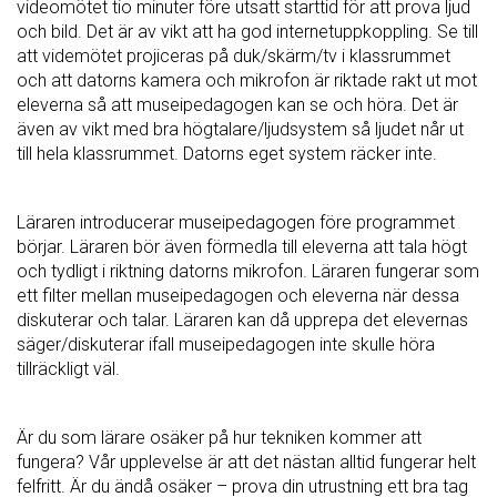
videomötet tio minuter före utsatt starttid för att prova ljud
och bild. Det är av vikt att ha god internetuppkoppling. Se till
att videmötet projiceras på duk/skärm/tv i klassrummet
och att datorns kamera och mikrofon är riktade rakt ut mot
eleverna så att museipedagogen kan se och höra. Det är
även av vikt med bra högtalare/ljudsystem så ljudet når ut
till hela klassrummet. Datorns eget system räcker inte.
Läraren introducerar museipedagogen före programmet
börjar. Läraren bör även förmedla till eleverna att tala högt
och tydligt i riktning datorns mikrofon. Läraren fungerar som
ett filter mellan museipedagogen och eleverna när dessa
diskuterar och talar. Läraren kan då upprepa det elevernas
säger/diskuterar ifall museipedagogen inte skulle höra
tillräckligt väl.
Är du som lärare osäker på hur tekniken kommer att
fungera? Vår upplevelse är att det nästan alltid fungerar helt
felfritt. Är du ändå osäker – prova din utrustning ett bra tag