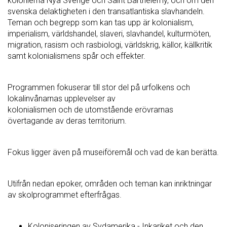
kolonierna Nya Sverige och Saint Barthélemy, och om den
svenska delaktigheten i den transatlantiska slavhandeln.
Teman och begrepp som kan tas upp är kolonialism,
imperialism, världshandel, slaveri, slavhandel, kulturmöten,
migration, rasism och rasbiologi, världskrig, källor, källkritik
samt kolonialismens spår och effekter.
Programmen fokuserar till stor del på urfolkens och
lokalinvånarnas upplevelser av
kolonialismen och de utomstående erövrarnas
övertagande av deras territorium.
Fokus ligger även på museiföremål och vad de kan berätta.
Utifrån nedan epoker, områden och teman kan inriktningar
av skolprogrammet efterfrågas.
Koloniseringen av Sydamerika - Inkariket och den