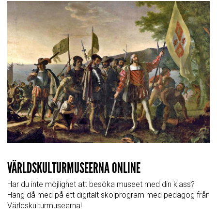
VÄRLDSKULTURMUSEERNA ONLINE
Har du inte möjlighet att besöka museet med din klass?
Häng då med på ett digitalt skolprogram med pedagog från
Världskulturmuseerna!