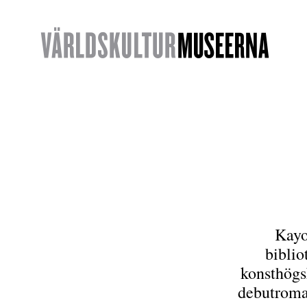
Kayo
biblio
konsthögs
debutroman