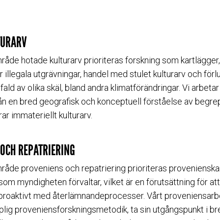
TURARV
åde hotade kulturarv prioriteras forskning som kartlägger,
illegala utgrävningar, handel med stulet kulturarv och förl
fald av olika skäl, bland andra klimatförändringar. Vi arbet
rån en bred geografisk och konceptuell förståelse av begrepp
ar immateriellt kulturarv.
OCH REPATRIERING
åde proveniens och repatriering prioriteras provenienska
om myndigheten förvaltar, vilket är en förutsättning för at
 proaktivt med återlämnandeprocesser. Vårt proveniensarb
plig proveniensforskningsmetodik, ta sin utgångspunkt i b