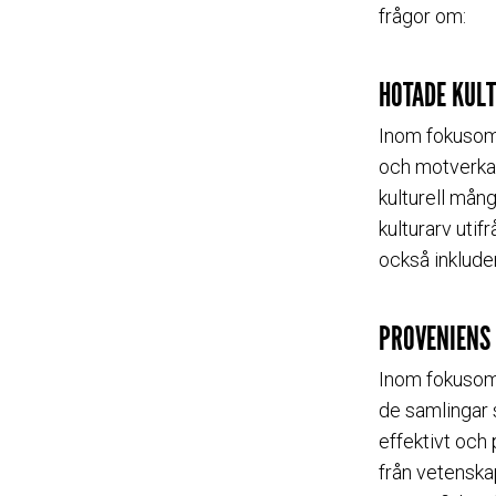
frågor om:
HOTADE KUL
Inom fokusomr
och motverkar 
kulturell mång
kulturarv utif
också inkluder
PROVENIENS 
Inom fokusomr
de samlingar s
effektivt och
från vetenska