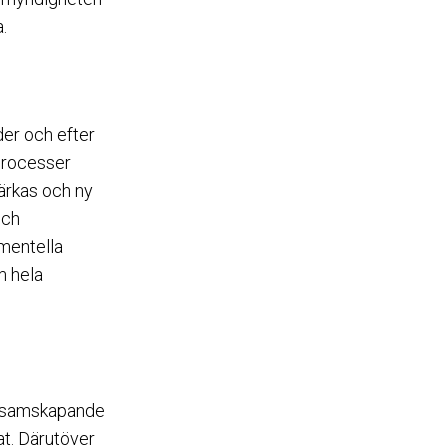
.
der och efter
processer
tärkas och ny
och
imentella
m hela
 i samskapande
at. Därutöver