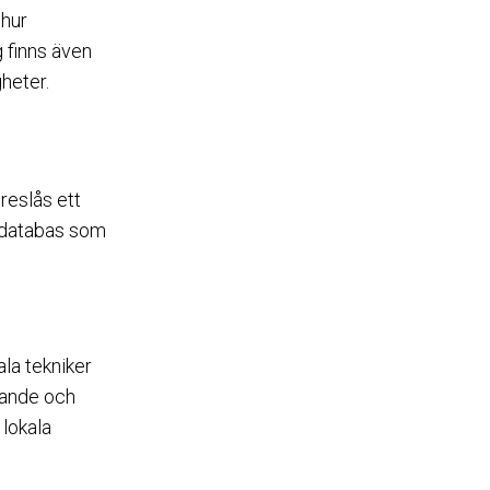
 hur
g finns även
heter.
reslås ett
gsdatabas som
ala tekniker
apande och
 lokala