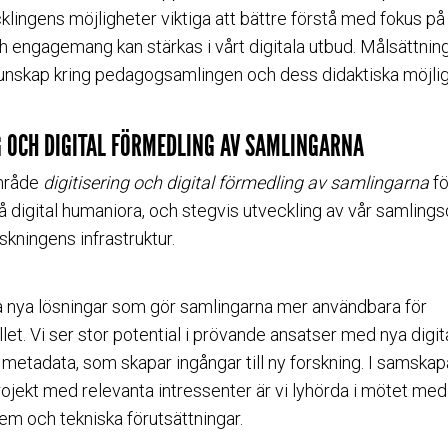
klingens möjligheter viktiga att bättre förstå med fokus på
ch engagemang kan stärkas i vårt digitala utbud. Målsättnin
kunskap kring pedagogsamlingen och dess didaktiska möjlig
G OCH DIGITAL FÖRMEDLING AV SAMLINGARNA
mråde
digitisering och digital förmedling av samlingarna
fö
på digital humaniora, och stegvis utveckling av vår samlin
skningens infrastruktur.
kla nya lösningar som gör samlingarna mer användbara för
et. Vi ser stor potential i prövande ansatser med nya digit
re metadata, som skapar ingångar till ny forskning. I samsk
rojekt med relevanta intressenter är vi lyhörda i mötet med
m och tekniska förutsättningar.