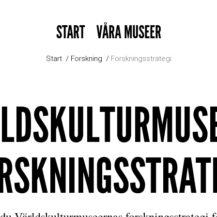
START
VÅRA MUSEER
Start
Forskning
Forskningsstrategi
RLDSKULTURMUS
RSKNINGSSTRAT
 du Världskulturmuseernas forskningsstrategi fö