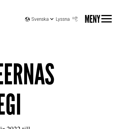
MENY
Svenska
Lyssna
EERNAS
EGI
r 2022 till