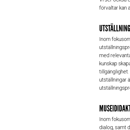
förvaltar kan
UTSTÄLLNIN
Inom fokuso
utställningsp
med relevanta
kunskap skapa
tillgänglighe
utställningar 
utställningsp
MUSEIDIDAK
Inom fokuso
dialog, samt 