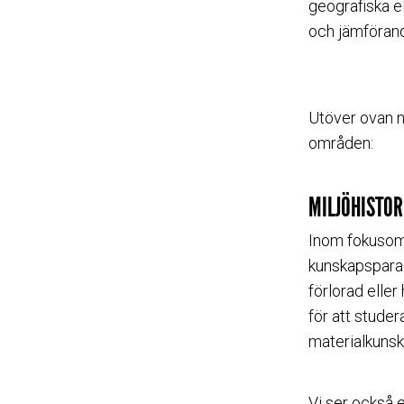
geografiska e
och jämförand
Utöver ovan 
områden:
MILJÖHISTO
Inom fokuso
kunskapsparad
förlorad elle
för att studer
materialkunsk
Vi ser också 