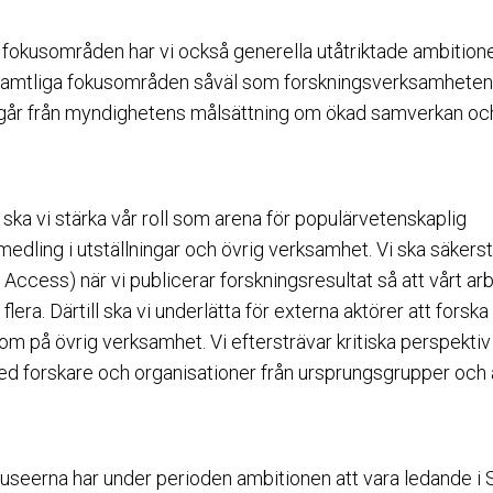
fokusområden har vi också generella utåtriktade ambition
amtliga fokusområden såväl som forskningsverksamheten i
tgår från myndighetens målsättning om ökad samverkan oc
 ska vi stärka vår roll som arena för populärvetenskaplig
medling i utställningar och övrig verksamhet. Vi ska säkers
 Access) när vi publicerar forskningsresultat så att vårt arb
r flera. Därtill ska vi underlätta för externa aktörer att forsk
som på övrig verksamhet. Vi eftersträvar kritiska perspekt
 forskare och organisationer från ursprungsgrupper och
useerna har under perioden ambitionen att vara ledande i 