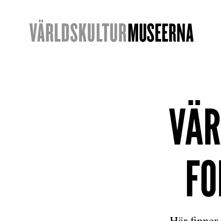
VÄ
FO
Här finner