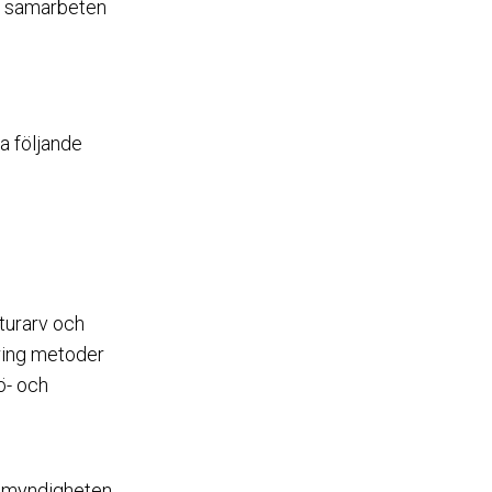
ga samarbeten
a följande
turarv och
kring metoder
ö- och
m myndigheten