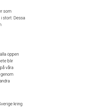
er som
 stort. Dessa
h
tälla öppen
ete blir
a på våra
iv genom
 andra
Sverige kring