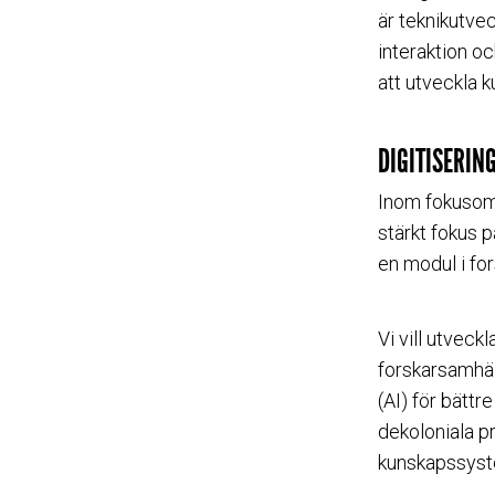
är teknikutvec
interaktion o
att utveckla 
DIGITISERIN
Inom fokuso
stärkt fokus 
en modul i for
Vi vill utvec
forskarsamhäll
(AI) för bätt
dekoloniala p
kunskapssyste