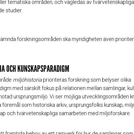
ller tematiska områden, och vägledas av tvärvetenskapli
e studier.
nämnda forskningsområden ska myndigheten även prioriter
RIA OCH KUNSKAPSPARADIGM
mråde
miljöhistoria
prioriteras forskning som belyser olika
igm med särskilt fokus på relationen mellan samlingar, kul
r hotad ursprungsmiljö. Vi ser möjliga utvecklingsområden 
a föremål som historiska arkiv, ursprungsfolks kunskap, milj
ap och tvärvetenskapliga samarbeten med miljöforskare.
ett framtida behov av ett ramverk för hur de samlingar so