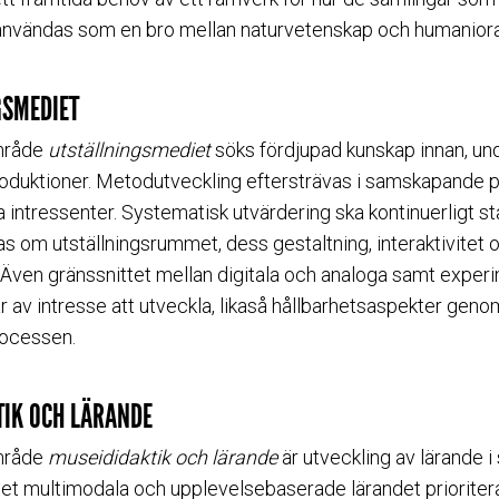
 användas som en bro mellan naturvetenskap och humaniora
GSMEDIET
mråde
utställningsmediet
söks fördjupad kunskap innan, un
roduktioner. Metodutveckling eftersträvas i samskapande 
 intressenter. Systematisk utvärdering ska kontinuerligt s
s om utställningsrummet, dess gestaltning, interaktivitet 
t. Även gränssnittet mellan digitala och analoga samt exper
är av intresse att utveckla, likaså hållbarhetsaspekter geno
rocessen.
TIK OCH LÄRANDE
mråde
museididaktik och lärande
är utveckling av lärande
det multimodala och upplevelsebaserade lärandet prioriter