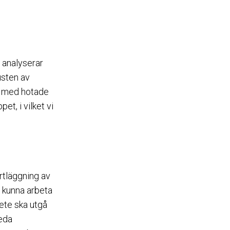
 analyserar
usten av
ar med hotade
et, i vilket vi
rtläggning av
t kunna arbeta
ete ska utgå
reda