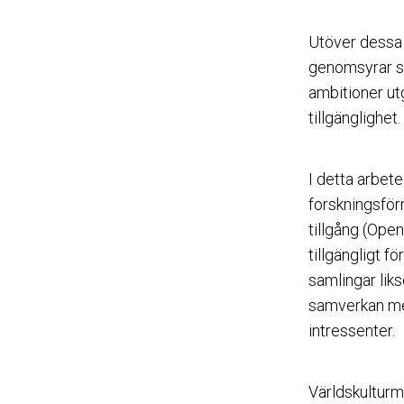
Utöver dessa 
genomsyrar s
ambitioner u
tillgänglighet.
I detta arbete
forskningsför
tillgång (Open
tillgängligt fö
samlingar lik
samverkan med
intressenter.
Världskulturm