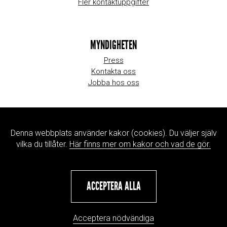
Fler kontaktuppgifter
MYNDIGHETEN
Press
Kontakta oss
Jobba hos oss
WEBBPLATSINFORMATION
Denna webbplats använder kakor (cookies). Du väljer själv
Om webbplatsen
vilka du tillåter.
Här finns mer om kakor och vad de gör.
Hantering av personuppgifter
ACCEPTERA ALLA
Acceptera nödvändiga