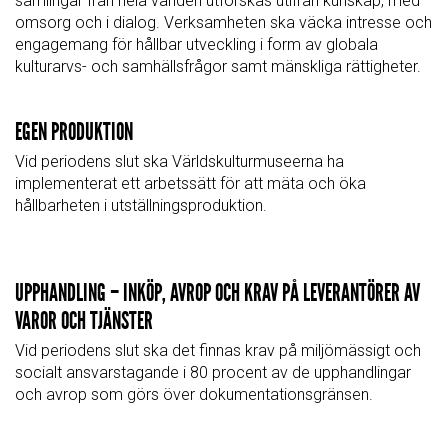
samlingar från hela världen utforskas utifrån kunskap, med
omsorg och i dialog. Verksamheten ska väcka intresse och
engagemang för hållbar utveckling i form av globala
kulturarvs- och samhällsfrågor samt mänskliga rättigheter.
EGEN PRODUKTION
Vid periodens slut ska Världskulturmuseerna ha
implementerat ett arbetssätt för att mäta och öka
hållbarheten i utställningsproduktion.
UPPHANDLING – INKÖP, AVROP OCH KRAV PÅ LEVERANTÖRER AV
VAROR OCH TJÄNSTER
Vid periodens slut ska det finnas krav på miljömässigt och
socialt ansvarstagande i 80 procent av de upphandlingar
och avrop som görs över dokumentationsgränsen.