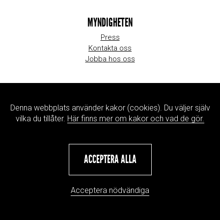
MYNDIGHETEN
Press
Kontakta oss
Jobba hos oss
WEBBPLATSINFORMATION
Denna webbplats använder kakor (cookies). Du väljer själv
Om webbplatsen
vilka du tillåter.
Här finns mer om kakor och vad de gör.
Hantering av personuppgifter
ACCEPTERA ALLA
Acceptera nödvändiga