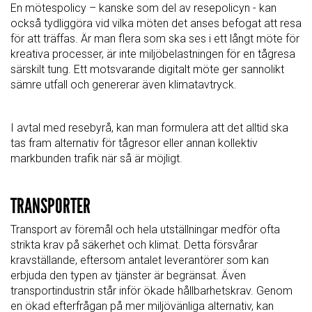
En mötespolicy – kanske som del av resepolicyn - kan
också tydliggöra vid vilka möten det anses befogat att resa
för att träffas. Är man flera som ska ses i ett långt möte för
kreativa processer, är inte miljöbelastningen för en tågresa
särskilt tung. Ett motsvarande digitalt möte ger sannolikt
sämre utfall och genererar även klimatavtryck.
I avtal med resebyrå, kan man formulera att det alltid ska
tas fram alternativ för tågresor eller annan kollektiv
markbunden trafik när så är möjligt.
TRANSPORTER
Transport av föremål och hela utställningar medför ofta
strikta krav på säkerhet och klimat. Detta försvårar
kravställande, eftersom antalet leverantörer som kan
erbjuda den typen av tjänster är begränsat. Även
transportindustrin står inför ökade hållbarhetskrav. Genom
en ökad efterfrågan på mer miljövänliga alternativ, kan