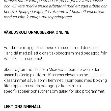
Kanske har ni varit på ett besök på något av våra museer
och vill veta mer? Kanske arbetar ni med ett eget arbete och
behöver hjälp på vägen? Tveka inte att boka ett videomöte
med en våra kunniga museipedagoger!
VÄRLDSKULTURMUSEERNA ONLINE
Har du inte möjlighet att besöka museet med din klass?
Häng då med på ett digitalt skolprogram med pedagog från
Världskulturmuseerna!
Skolprogrammet sker via Microsoft Teams, Zoom eller
annan likvärdig plattform. Klassens elever kan befinna sig i
klassrummet såväl som i hemmet. I samband med bokning
återkopplar museets pedagog vilka tekniska
specifikationer och rutiner som gäller för skolprogrammet.
LEKTIONSINNEHÅLL