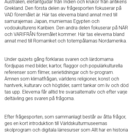
Australien, elefantgudar från Indien och krukor från antikens
Grekland. Den första delen av frågesporten fokuserar på
VAD föremålet är. Här tas eleverna bland annat med till
samurajernas Japan, mumiernas Egypten och
vodoukulturens Karibien. Den andra delen fokuserar på NÄR
och VARIFRÅN föremålet kommer. Här tas eleverna bland
annat med till Romarriket och totempålarnas Nordamerika.
Under quizets gång förklaras svaren och lärdomarna
fördjupas med bilder, kartor, flaggor och populärkulturella
referenser som filmer, serietidningar och tv-program.
Ämnen som klimatfrågan, världens religioner, konst och
hantverk, kulturarv och högtider, samt tankar om liv och död
tas upp. Eleverna får alltid tre svarsalternativ och efter varje
deltävling ges svaren på frågorna.
Efter frågesporten, som sammanlagt består av åtta frågor,
ges en kort introduktion till Världskulturmuseernas
skolprogram och digitala lärresurser som Allt har en historia