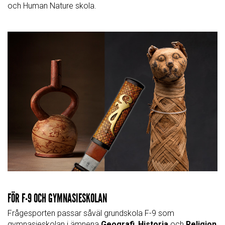
och Human Nature skola.
FÖR F-9 OCH GYMNASIESKOLAN
Frågesporten passar såväl grundskola F-9 som
gymnasieskolan i ämnena
Geografi
,
Historia
och
Religion