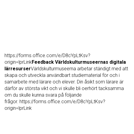
https://forms.office.com/e/D8cYpLtKsv?
origin=lprLink
Feedback Världskulturmuseernas digitala
lärresurser
Världskulturmuseerna arbetar ständigt med att
skapa och utveckla användbart studiematerial för och i
samarbete med lärare och elever. Din åsikt som lärare är
därför av största vikt och vi skulle bli oerhört tacksamma
om du skulle kunna svara på följande
frågor. https://forms.office.com/e/D8cYpLtKsv?
origin=lprLink