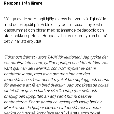
Respons från lärare
Många av de som tagit hjälp av oss har varit väldigt nöjda
med det vi bjudit på. Vi blir en ny och intressant ny röst i
klassrummet och bidrar med spännande pedagogik och
stark sakkompetens. Hoppas vi har väckt er nyfikenhet på
det vi har att erbjuda!
"Först och främst - stort TACK för lektionen! Jag tyckte det
var otroligt intressant, tydligt upplägg och lätt att följa. Har
varit själv en del i Mexiko, och hört mycket av det ni
berättade innan, men även om man inte har den
förförståelsen så var det ett mycket bra upplägg och chans
för eleverna att få en bred översikt.
Jag uppskattade också
slutet då ni gav en bild av Mexiko idag (hur svår och
omöjlig den uppgiften än är!) samt hur ni beskrev
kontrasterna. För de är alla en verklig och viktig bild av
Mexiko, och de hjälper eleverna att förstå mer av detta
vackra och också komplexa land." /
Lärare som bokat