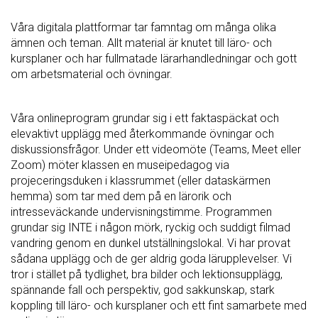
Våra digitala plattformar tar famntag om många olika
ämnen och teman. Allt material är knutet till läro- och
kursplaner och har fullmatade lärarhandledningar och gott
om arbetsmaterial och övningar.
Våra onlineprogram grundar sig i ett faktaspäckat och
elevaktivt upplägg med återkommande övningar och
diskussionsfrågor. Under ett videomöte (Teams, Meet eller
Zoom) möter klassen en museipedagog via
projeceringsduken i klassrummet (eller dataskärmen
hemma) som tar med dem på en lärorik och
intresseväckande undervisningstimme. Programmen
grundar sig INTE i någon mörk, ryckig och suddigt filmad
vandring genom en dunkel utställningslokal. Vi har provat
sådana upplägg och de ger aldrig goda lärupplevelser. Vi
tror i stället på tydlighet, bra bilder och lektionsupplägg,
spännande fall och perspektiv, god sakkunskap, stark
koppling till läro- och kursplaner och ett fint samarbete med