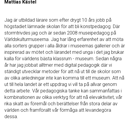
Mattias Kästel
Jag är utbildad lärare som efter drygt 10 års jobb på
högstadiet lämnade skolan för att bli konstpedagog. Där
stormtrivdes jag och är sedan 2008 museipedagog på
Världskulturmuseerna. Jag har lång erfarenhet av att möta
alla sorters grupper i alla åldrar i museernas gallerier och är
inspirerad av mötet och lärandet med unga i det jag brukar
kalla för världens bästa klassrum - museum. Sedan några
år har jag jobbat alltmer med digital pedagogik där vi
ständigt utvecklar metoder för att nå ut till de skolor som
av olika anledningar inte kan komma till ett museum. Att nå
ut till hela landet är ett uppdrag vi vill ta på allvar genom
detta arbete. Vår pedagogiska tanke kan sammanfattas i
kombinationen av olika verktyg för att nå elevaktivitet, vår
rika skatt av föremål och berättelser från stora delar av
världen och framförallt vår förmåga att levandegöra
dessa.