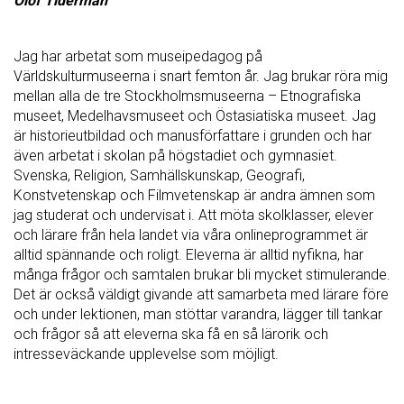
Olof Tiderman
Jag har arbetat som museipedagog på
Världskulturmuseerna i snart femton år. Jag brukar röra mig
mellan alla de tre Stockholmsmuseerna – Etnografiska
museet, Medelhavsmuseet och Östasiatiska museet. Jag
är historieutbildad och manusförfattare i grunden och har
även arbetat i skolan på högstadiet och gymnasiet.
Svenska, Religion, Samhällskunskap, Geografi,
Konstvetenskap och Filmvetenskap är andra ämnen som
jag studerat och undervisat i. Att möta skolklasser, elever
och lärare från hela landet via våra onlineprogrammet är
alltid spännande och roligt. Eleverna är alltid nyfikna, har
många frågor och samtalen brukar bli mycket stimulerande.
Det är också väldigt givande att samarbeta med lärare före
och under lektionen, man stöttar varandra, lägger till tankar
och frågor så att eleverna ska få en så lärorik och
intresseväckande upplevelse som möjligt.